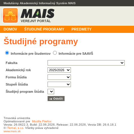
Modulárny Akademický Informačný Systém MAIS
DOMOV
ŠTUDIJNÉ PROGRAMY
PREDMETY
Študijné programy
Informácie pre študentov
Informácie pre SAAVŠ
Fakulta
Akademický rok
Forma štúdia
Stupeň štúdia
Študijný program štúdia
Trnavská univerzita
Optimalizované pre
Mozilla Firefox
Verzia: 26.0622.3, Build: 22.06.2026, Release: 22.06.2026, Verzia DB: 26.6.18.1
©
ITernal,
s.r.o
. Všetky práva vyhradené
www.mais.sk