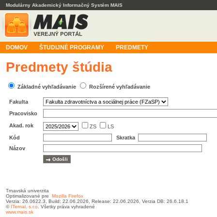
Modulárny Akademický Informačný Systém MAIS
DOMOV
ŠTUDIJNÉ PROGRAMY
PREDMETY
Predmety štúdia
Základné vyhľadávanie
Rozšírené vyhľadávanie
Fakulta
Pracovisko
Akad. rok
ZS
LS
Kód
Skratka
Názov
Trnavská univerzita
Optimalizované pre
Mozilla Firefox
Verzia: 26.0622.3, Build: 22.06.2026, Release: 22.06.2026, Verzia DB: 26.6.18.1
©
ITernal,
s.r.o
. Všetky práva vyhradené
www.mais.sk