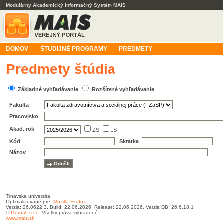
Modulárny Akademický Informačný Systém MAIS
DOMOV
ŠTUDIJNÉ PROGRAMY
PREDMETY
Predmety štúdia
Základné vyhľadávanie
Rozšírené vyhľadávanie
Fakulta
Pracovisko
Akad. rok
ZS
LS
Kód
Skratka
Názov
Trnavská univerzita
Optimalizované pre
Mozilla Firefox
Verzia: 26.0622.3, Build: 22.06.2026, Release: 22.06.2026, Verzia DB: 26.6.18.1
©
ITernal,
s.r.o
. Všetky práva vyhradené
www.mais.sk