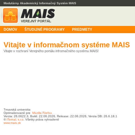
Modulárny Akademický Informačný Systém MAIS
DOMOV
ŠTUDIJNÉ PROGRAMY
PREDMETY
Vitajte v informačnom systéme MAIS
Vitajte v rozhraní Verejného portálu infromačného systému MAIS!
Trnavská univerzita
Optimalizované pre
Mozilla Firefox
Verzia: 26.0622.3, Build: 22.06.2026, Release: 22.06.2026, Verzia DB: 26.6.18.1
©
ITernal,
s.r.o
. Všetky práva vyhradené
www.mais.sk