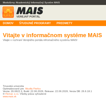
Modulárny Akademický Informačný Systém MAIS
DOMOV
ŠTUDIJNÉ PROGRAMY
PREDMETY
Vitajte v informačnom systéme MAIS
Vitajte v rozhraní Verejného portálu infromačného systému MAIS!
Trnavská univerzita
Optimalizované pre
Mozilla Firefox
Verzia: 26.0622.3, Build: 22.06.2026, Release: 22.06.2026, Verzia DB: 26.6.18.1
©
ITernal,
s.r.o
. Všetky práva vyhradené
www.mais.sk