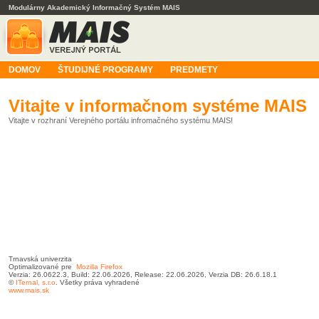
Modulárny Akademický Informačný Systém MAIS
DOMOV
ŠTUDIJNÉ PROGRAMY
PREDMETY
Vitajte v informačnom systéme MAIS
Vitajte v rozhraní Verejného portálu infromačného systému MAIS!
Trnavská univerzita
Optimalizované pre
Mozilla Firefox
Verzia: 26.0622.3, Build: 22.06.2026, Release: 22.06.2026, Verzia DB: 26.6.18.1
©
ITernal,
s.r.o
. Všetky práva vyhradené
www.mais.sk