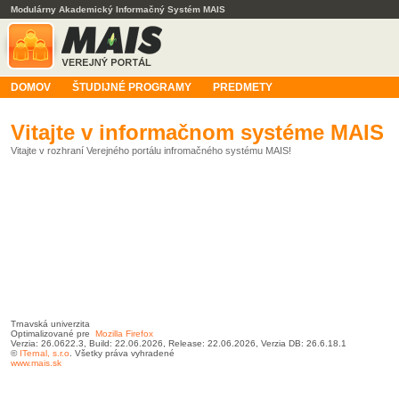
Modulárny Akademický Informačný Systém MAIS
DOMOV
ŠTUDIJNÉ PROGRAMY
PREDMETY
Vitajte v informačnom systéme MAIS
Vitajte v rozhraní Verejného portálu infromačného systému MAIS!
Trnavská univerzita
Optimalizované pre
Mozilla Firefox
Verzia: 26.0622.3, Build: 22.06.2026, Release: 22.06.2026, Verzia DB: 26.6.18.1
©
ITernal,
s.r.o
. Všetky práva vyhradené
www.mais.sk