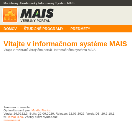
Modulárny Akademický Informačný Systém MAIS
DOMOV
ŠTUDIJNÉ PROGRAMY
PREDMETY
Vitajte v informačnom systéme MAIS
Vitajte v rozhraní Verejného portálu infromačného systému MAIS!
Trnavská univerzita
Optimalizované pre
Mozilla Firefox
Verzia: 26.0622.3, Build: 22.06.2026, Release: 22.06.2026, Verzia DB: 26.6.18.1
©
ITernal,
s.r.o
. Všetky práva vyhradené
www.mais.sk